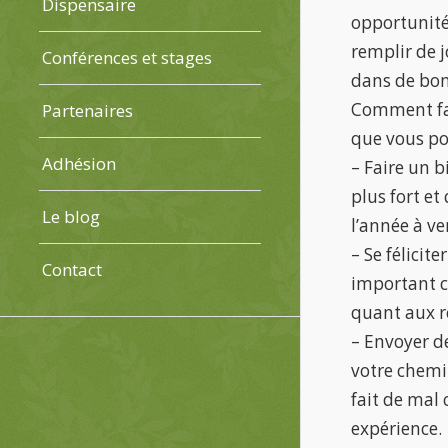
Dispensaire
opportunités
remplir de 
Conférences et stages
dans de bon
Comment fai
Partenaires
que vous po
Adhésion
– Faire un 
plus fort et
Le blog
l’année à ve
– Se félicit
Contact
important c’
quant aux r
– Envoyer d
votre chemi
fait de mal 
expérience.