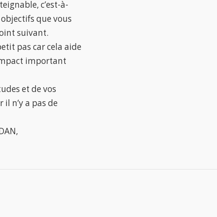
teignable, c’est-à-
s objectifs que vous
oint suivant.
tit pas car cela aide
n impact important
tudes et de vos
 il n’y a pas de
ADAN,