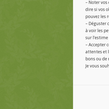
– Noter vos 
dire si vos 
pouvez les r
– Déguster 
à voir les p
sur l’estime
– Accepter c
attentes et 
bons ou de
Je vous sou