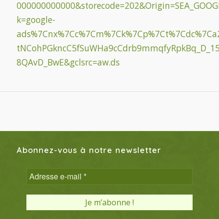
000000000000&storecode=202&Origin=SEA_GOOG
k=google-
ads%7Cnx%7Cc%7Cm%7Ck%7Cp%7Ct%7Cdc%7Ca2011
tNCohPGkncC5fSuWHa9cCdrb9mmqfyRpkBq_D_15
8QAvD_BwE&gclsrc=aw.ds
Abonnez-vous à notre newsletter