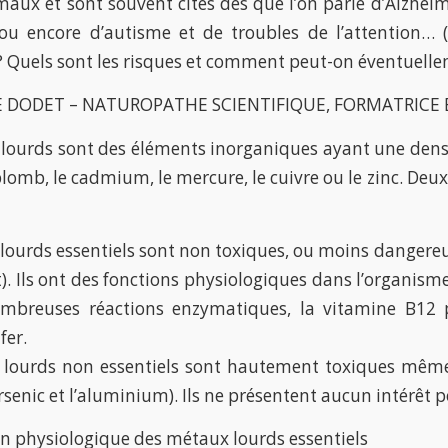
ux et sont souvent cités dès que l’on parle d’Alzheime
ou encore d’autisme et de troubles de l’attention… (e
? Quels sont les risques et comment peut-on éventuelle
E DODET – NATUROPATHE SCIENTIFIQUE, FORMATRICE
lourds sont des éléments inorganiques ayant une densit
lomb, le cadmium, le mercure, le cuivre ou le zinc. Deu
ourds essentiels sont non toxiques, ou moins dangereux 
 Ils ont des fonctions physiologiques dans l’organisme
mbreuses réactions enzymatiques, la vitamine B12 p
fer.
lourds non essentiels sont hautement toxiques même 
rsenic et l’aluminium). Ils ne présentent aucun intérêt 
on physiologique des métaux lourds essentiels