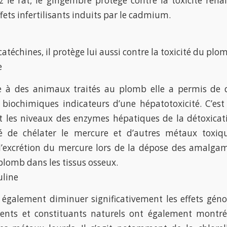
 le rat, le gingembre protège contre la toxicité rén
ffets infertilisants induits par le cadmium.
catéchines, il protège lui aussi contre la toxicité du p
e
e à des animaux traités au plomb elle a permis de 
biochimiques indicateurs d’une hépatotoxicité. C’est
les niveaux des enzymes hépatiques de la détoxicatio
ité de chélater le mercure et d’autres métaux toxiq
’excrétion du mercure lors de la dépose des amalgam
plomb dans les tissus osseux.
uline
 également diminuer significativement les effets gé
ents et constituants naturels ont également montré 