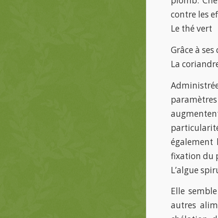
plomb. Chez
contre les e
Le thé vert
Grâce à ses 
La coriandr
Administré
paramètres 
augmentent 
particular
également l
fixation du 
L’algue spir
Elle semble
autres alim