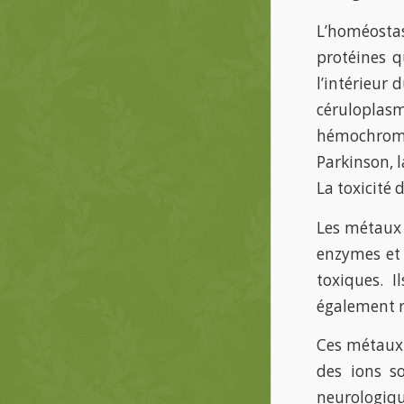
L’homéostas
protéines q
l’intérieur 
céruloplas
hémochromat
Parkinson, 
La toxicité
Les métaux l
enzymes et 
toxiques. I
également ré
Ces métaux i
des ions s
neurologique