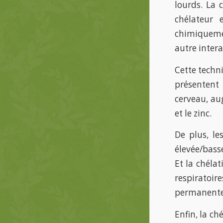
lourds. La 
chélateur 
chimiquemen
autre intera
Cette techni
présentent 
cerveau, au
et le zinc.
De plus, le
élevée/basse
Et la chéla
respiratoir
permanentes
Enfin, la ch