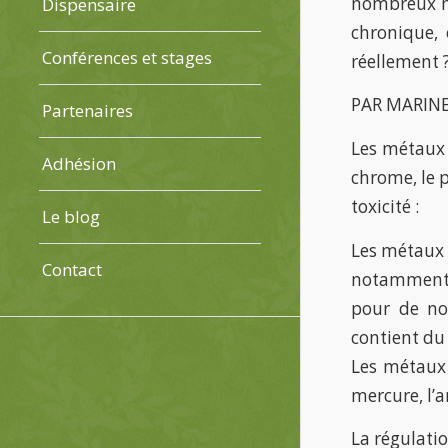
nombreux ma
Dispensaire
chronique, 
Conférences et stages
réellement 
PAR MARIN
Partenaires
Les métaux 
Adhésion
chrome, le p
toxicité :
Le blog
Les métaux l
Contact
notamment).
pour de no
contient du 
Les métaux 
mercure, l’a
La régulati