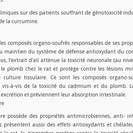
liniques sur des patients souffrant de génotoxicité ind
de la curcumine.
 des composés organo-soufrés responsables de ses prop
u maintien du système de défense antioxydant du corps
lus, l’extrait d’ail atténue la toxicité neuronale (au n
 le plomb chez le rat et protège contre les lésions m
culture tissulaire. Ce sont les composés organo-sou
s vis-à-vis de la toxicité du cadmium et du plomb. Le
 excrétion et préviennent leur absorption intestinale.
re
e possède des propriétés antimicrobiennes, anti- in
s présentent aussi des effets antioxydants et chéla