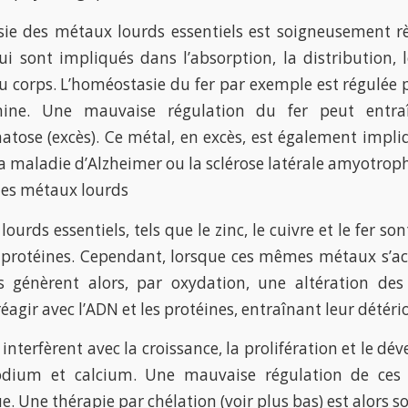
ie des métaux lourds essentiels est soigneusement 
ui sont impliqués dans l’absorption, la distribution, 
du corps. L’homéostasie du fer par exemple est régulée p
mine. Une mauvaise régulation du fer peut entra
ose (excès). Ce métal, en excès, est également impli
la maladie d’Alzheimer ou la sclérose latérale amyotrop
 des métaux lourds
ourds essentiels, tels que le zinc, le cuivre et le fer 
protéines. Cependant, lorsque ces mêmes métaux s’acc
ls génèrent alors, par oxydation, une altération de
agir avec l’ADN et les protéines, entraînant leur détéri
nterfèrent avec la croissance, la prolifération et le dé
odium et calcium. Une mauvaise régulation de ces
. Une thérapie par chélation (voir plus bas) est alors s