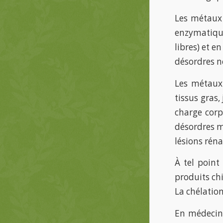
Les métaux 
enzymatiqu
libres) et e
désordres n
Les métaux 
tissus gras
charge corp
désordres mé
lésions réna
À tel point
produits ch
La chélatio
En médecine