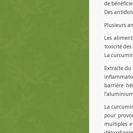
de bénéficie
Des antidot
Plusieurs an
Les aliment
toxicité de
La curcumi
Extraite du
inflammatoir
barrière h
l’aluminium
La curcumin
pour provoq
multiples e
détoxifiante