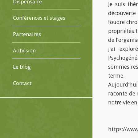
Dispensaire
Je suis thé
découverte 
Conférences et stages
foudre chro
propriétés 
Partenaires
de l’organi
j’ai explo
Adhésion
Psychogénéa
sommes resp
Le blog
terme.
Contact
Aujourd’hui 
raconte de 
notre vie en
https://www