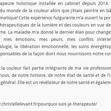
rapeute holistique installée en cabinet depuis 201
du monde de la couleur alors que j’étais peintre en bâ
matique! Cette expérience fulgurante m’a ouvert la port
thérapeutiques de la lumière et des couleurs en vue d
sme. La maladie m’a donné le dernier élan pour changer d
ré mes émotions, mes peurs, mes conflits intér
logie, la libération émotionnelle, les soins énergétiq
onsables de la façon dont nous nourrissons notre corp
la couleur fait partie intégrante de ma vie professionn
nous, de notre histoire, de notre état de santé et de l’
 général. Elle est un révélateur de notre santé et égale
.christellelevant.fr/pourquoi-suis-je-therapeute/