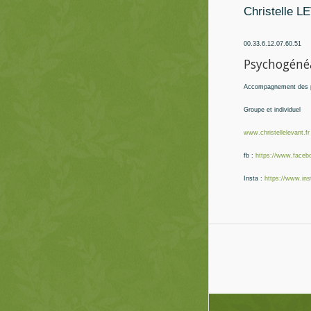
Christelle 
00.33.6.12.07.60.51
Psychogénéa
Accompagnement des pe
Groupe et individuel
www.christellelevant.fr
fb :
https://www.faceb
Insta :
https://www.in