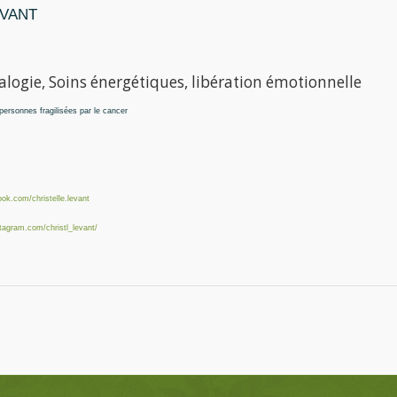
LEVANT
logie, Soins énergétiques, libération émotionnelle
rsonnes fragilisées par le cancer
ook.com/
christelle.levant
stagram.com/
christl_levant/