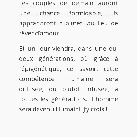
Les couples de demain auront
de nos aïeux, et de ceux de demain..
une chance formidable, ils
Comme cela a changé !! Mais aussi,
apprendront à aimer, au lieu de
comme cela reste toujours pareil!!
rêver d’amour..
Et un jour viendra, dans une ou
deux générations, où grâce à
l’épigénétique, ce savoir, cette
compétence humaine sera
diffusée, ou plutôt infusée, à
toutes les générations.. L’homme
sera devenu Humain!! J’y crois!!